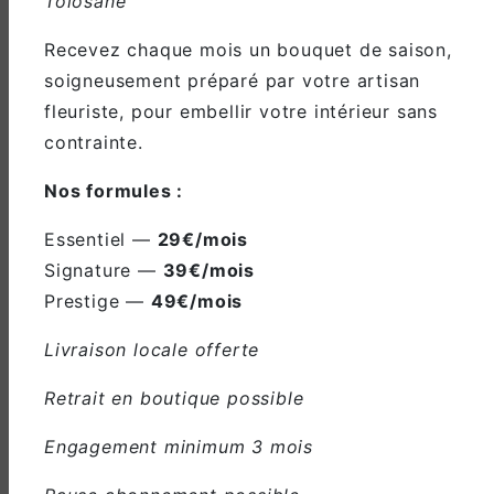
Tolosane
Recevez chaque mois un bouquet de saison,
soigneusement préparé par votre artisan
fleuriste, pour embellir votre intérieur sans
Adresse
contrainte.
24 Boulevard du Nord, 31220
Nos formules :
Martres-Tolosane
Essentiel —
29€/mois
Signature —
39€/mois
Prestige —
49€/mois
Livraison locale offerte
Téléphone
Retrait en boutique possible
05 61 98 66 96
Engagement minimum 3 mois