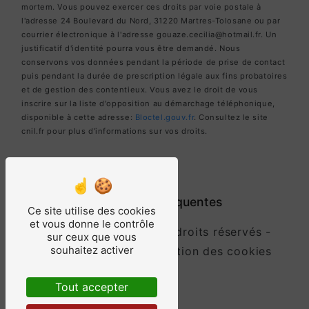
mortem. Vous pouvez exercer ces droits par voie postale à
l'adresse 24 Boulevard du Nord, 31220 Martres-Tolosane ou par
courrier électronique à l'adresse gouaze.cecilia@hotmail.fr. Un
justificatif d'identité pourra vous être demandé. Nous
conservons vos données pendant la période de prise de contact
puis pendant la durée de prescription légale aux fins probatoires
et de gestion des contentieux. Vous avez le droit de vous
inscrire sur la liste d'opposition au démarchage téléphonique,
disponible à cette adresse:
Bloctel.gouv.fr
. Consultez le site
cnil.fr pour plus d’informations sur vos droits.
Recherches fréquentes
Ce site utilise des cookies
et vous donne le contrôle
©
Vistalid
- 2026 - Tous droits réservés -
sur ceux que vous
souhaitez activer
Mentions légales
-
Gestion des cookies
Tout accepter