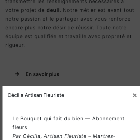
transmettre les renseignements nécessaires à
votre projet de
deuil
. Notre métier est avant tout
notre passion et le partager avec vous renforce
encore plus notre désir de réussir. Toute notre
équipe est qualifiée et travaille avec propreté et
rigueur.
En savoir plus
×
Contactez-nous
Cécilia Artisan Fleuriste
Le Bouquet qui fait du bien — Abonnement
fleurs
Par Cécilia, Artisan Fleuriste – Martres-