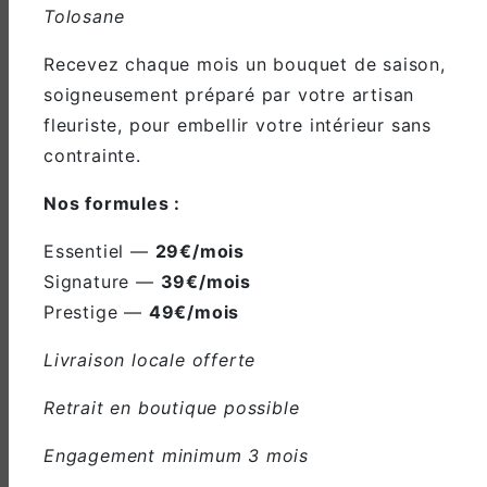
Tolosane
Recevez chaque mois un bouquet de saison,
soigneusement préparé par votre artisan
fleuriste, pour embellir votre intérieur sans
contrainte.
Adresse
Nos formules :
24 Boulevard du Nord, 31220
Martres-Tolosane
Essentiel —
29€/mois
Signature —
39€/mois
Prestige —
49€/mois
Livraison locale offerte
Téléphone
Retrait en boutique possible
05 61 98 66 96
Engagement minimum 3 mois