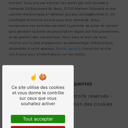
mortem. Vous pouvez exercer ces droits par voie postale à
l'adresse 24 Boulevard du Nord, 31220 Martres-Tolosane ou par
courrier électronique à l'adresse gouaze.cecilia@hotmail.fr. Un
justificatif d'identité pourra vous être demandé. Nous
conservons vos données pendant la période de prise de contact
puis pendant la durée de prescription légale aux fins probatoires
et de gestion des contentieux. Vous avez le droit de vous
inscrire sur la liste d'opposition au démarchage téléphonique,
disponible à cette adresse:
Bloctel.gouv.fr
. Consultez le site
cnil.fr pour plus d’informations sur vos droits.
Recherches fréquentes
Ce site utilise des cookies
et vous donne le contrôle
©
Vistalid
- 2026 - Tous droits réservés -
sur ceux que vous
souhaitez activer
Mentions légales
-
Gestion des cookies
Tout accepter