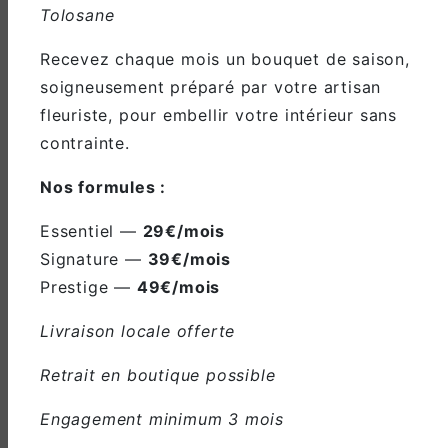
Tolosane
Recevez chaque mois un bouquet de saison,
soigneusement préparé par votre artisan
fleuriste, pour embellir votre intérieur sans
contrainte.
Adresse
Nos formules :
24 Boulevard du Nord, 31220
Martres-Tolosane
Essentiel —
29€/mois
Signature —
39€/mois
Prestige —
49€/mois
Livraison locale offerte
Téléphone
Retrait en boutique possible
05 61 98 66 96
Engagement minimum 3 mois